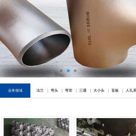
业务领域
法兰
|
弯头
|
弯管
|
三通
|
大小头
|
盲板
|
人孔